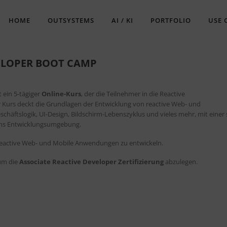
HOME
OUTSYSTEMS
AI / KI
PORTFOLIO
USE 
ELOPER BOOT CAMP
 ein 5-tägiger
Online-Kurs
, der die Teilnehmer in die Reactive
r Kurs deckt die Grundlagen der Entwicklung von reactive Web- und
häftslogik, UI-Design, Bildschirm-Lebenszyklus und vieles mehr, mit einer 
tems Entwicklungsumgebung.
 reactive Web- und Mobile Anwendungen zu entwickeln.
 um die
Associate Reactive Developer Zertifizierung
abzulegen.