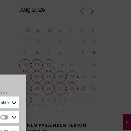
M
D
M
D
F
S
S
27
28
29
30
31
1
2
9
3
4
5
6
7
8
13
14
15
16
10
11
12
22
23
17
18
19
20
21
29
30
24
25
26
27
28
inien
.
4
5
6
31
1
2
3
aktiv
Statistiken
KEINEN PASSENDEN TERMIN