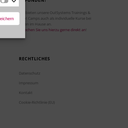
GEFUNDEN?
Marketing
Wir bieten unsere OutSystems Trainings &
Boot Camps auch als individuelle Kurse bei
peichern
Ihnen im Hause an.
Sprechen Sie uns hierzu gerne direkt an
!
RECHTLICHES
Datenschutz
Impressum
Kontakt
Cookie-Richtlinie (EU)