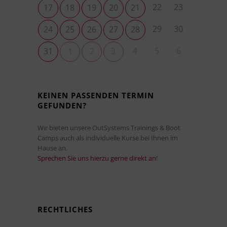
22
23
17
18
19
20
21
29
30
24
25
26
27
28
4
5
6
31
1
2
3
KEINEN PASSENDEN TERMIN
GEFUNDEN?
Wir bieten unsere OutSystems Trainings & Boot
Camps auch als individuelle Kurse bei Ihnen im
Hause an.
Sprechen Sie uns hierzu gerne direkt an
!
RECHTLICHES