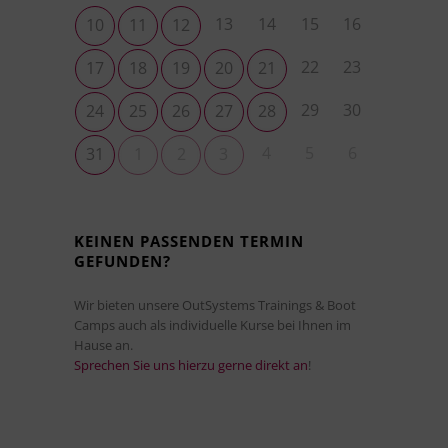
13
14
15
16
10
11
12
22
23
17
18
19
20
21
29
30
24
25
26
27
28
4
5
6
31
1
2
3
KEINEN PASSENDEN TERMIN
GEFUNDEN?
Wir bieten unsere OutSystems Trainings & Boot
Camps auch als individuelle Kurse bei Ihnen im
Hause an.
Sprechen Sie uns hierzu gerne direkt an
!