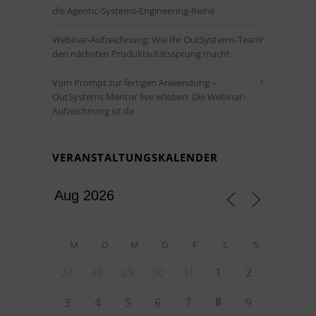
die Agentic-Systems-Engineering-Reihe
Webinar-Aufzeichnung: Wie Ihr OutSystems-Team
den nächsten Produktivitätssprung macht
Vom Prompt zur fertigen Anwendung –
OutSystems Mentor live erleben: Die Webinar-
Aufzeichnung ist da
VERANSTALTUNGSKALENDER
M
D
M
D
F
S
S
27
28
29
30
31
1
2
8
3
4
5
6
7
9