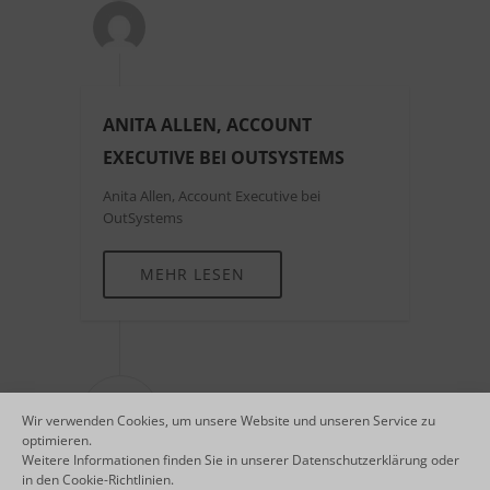
ANITA ALLEN, ACCOUNT
EXECUTIVE BEI OUTSYSTEMS
Anita Allen, Account Executive bei
OutSystems
MEHR LESEN
16
Wir verwenden Cookies, um unsere Website und unseren Service zu
FEB.
optimieren.
Weitere Informationen finden Sie in unserer
Datenschutzerklärung
oder
in den
Cookie-Richtlinien
.