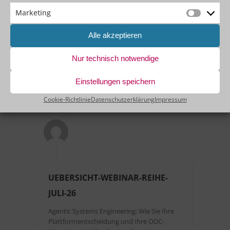
Agentic Software Engineering
Marketing
Marketin
MEHR LESEN
Alle akzeptieren
Nur technisch notwendige
Einstellungen speichern
07
Cookie-Richtlinie
Datenschutzerklärung
Impressum
JULI
UEBERSICHT-WEBINAR-REIHE-
JULI-26
Agentic Systems Engineering: Wie Sie Ihre
Plattformentscheidung und Ihre ODC-