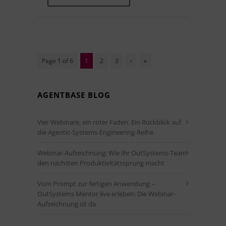
Page 1 of 6
1
2
3
›
»
AGENTBASE BLOG
Vier Webinare, ein roter Faden: Ein Rückblick auf
die Agentic-Systems-Engineering-Reihe
Webinar-Aufzeichnung: Wie Ihr OutSystems-Team
den nächsten Produktivitätssprung macht
Vom Prompt zur fertigen Anwendung –
OutSystems Mentor live erleben: Die Webinar-
Aufzeichnung ist da