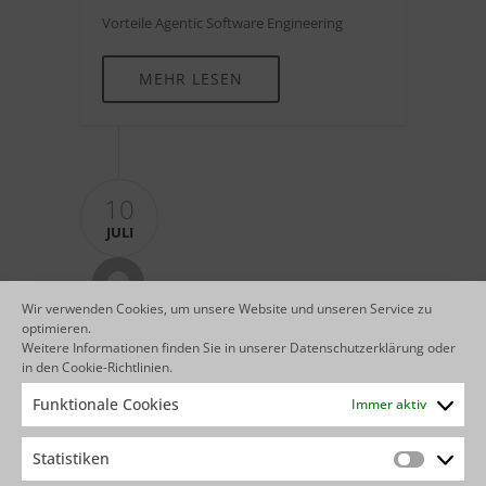
Vorteile Agentic Software Engineering
MEHR LESEN
10
JULI
Wir verwenden Cookies, um unsere Website und unseren Service zu
optimieren.
Weitere Informationen finden Sie in unserer
Datenschutzerklärung
oder
in den
Cookie-Richtlinien
.
AGENTBASE-IHR-KNOW-HOW-
Funktionale Cookies
Immer aktiv
PARTNER-FÜR-AGENTIC-
SOFTWARE-ENGINEERING
Statistiken
Statistik
agentbase: Ihr Know-how-Partner für