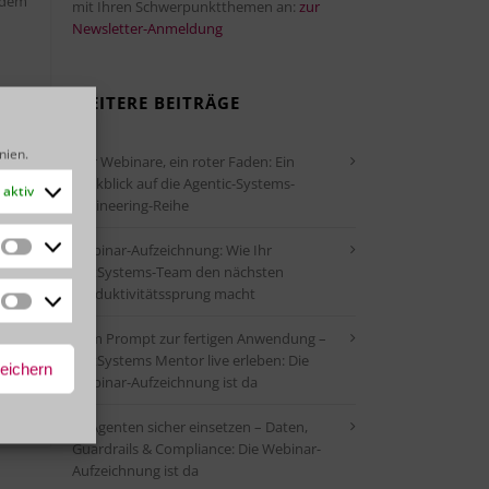
t dem
mit Ihren Schwerpunktthemen an:
zur
Newsletter-Anmeldung
WEITERE BEITRÄGE
inien
.
Vier Webinare, ein roter Faden: Ein
Rückblick auf die Agentic-Systems-
aktiv
Engineering-Reihe
R
Webinar-Aufzeichnung: Wie Ihr
Statistiken
OutSystems-Team den nächsten
r,
Produktivitätssprung macht
Marketing
Vom Prompt zur fertigen Anwendung –
OutSystems Mentor live erleben: Die
peichern
Webinar-Aufzeichnung ist da
KI-Agenten sicher einsetzen – Daten,
Guardrails & Compliance: Die Webinar-
Aufzeichnung ist da