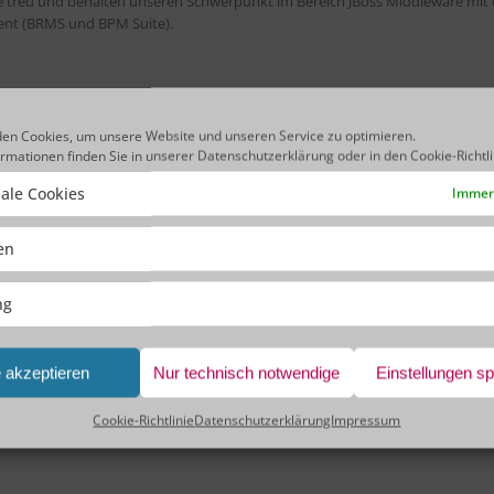
nie treu und behalten unseren Schwerpunkt im Bereich JBoss Middleware mi
nt (BRMS und BPM Suite).
en Cookies, um unsere Website und unseren Service zu optimieren.
ormationen finden Sie in unserer
Datenschutzerklärung
oder in den
Cookie-Richtl
ale Cookies
Immer 
NEUER RED HAT ADVANCED BUSINESS PARTNE
ken
 weltweit führende Anbieter von Open-Source-Lösungen, arbeiten seit
e agentbase AG zuvor noch den Status eines Red Hat Ready Business Partne
ng
ed Business Partner nennen. Diesen Status haben insgesamt nur acht
n Raum, wozu neben Deutschland selbst auch die Schweiz und Österreich
e akzeptieren
Nur technisch notwendige
Einstellungen s
Cookie-Richtlinie
Datenschutzerklärung
Impressum