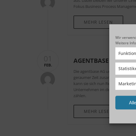
aus. Dabei bleiben wir unserer Li
Fokus Business Process Manageme
MEHR LESEN
Wir verwend
Weitere Inf
Funktion
01
AGENTBASE AG IST 
FEB.
Statisti
Die agentbase AG und Red Hat, der
geraumer Zeit zusammen. Hatte di
Marketi
kann sie sich nun Red Hat Advanc
Unternehmen im deutschsprachige
zählen.
All
MEHR LESEN