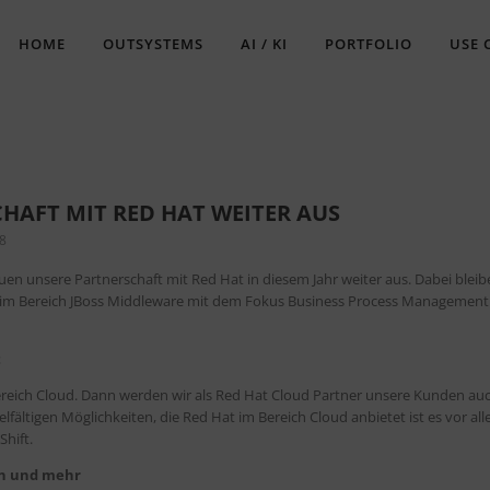
HOME
OUTSYSTEMS
AI / KI
PORTFOLIO
USE 
HAFT MIT RED HAT WEITER AUS
18
auen unsere Partnerschaft mit Red Hat in diesem Jahr weiter aus. Dabei bleib
t im Bereich JBoss Middleware mit dem Fokus Business Process Managemen
t
ich Cloud. Dann werden wir als Red Hat Cloud Partner unsere Kunden auc
ältigen Möglichkeiten, die Red Hat im Bereich Cloud anbietet ist es vor all
hift.
en und mehr