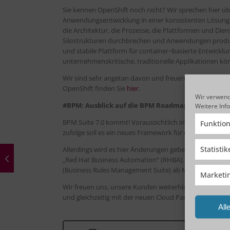
Sie kennen OpenShift noch nicht? Wir sprechen hier üb
Anwendungsentwicklung in einer konsistenten Lösung ber
die Architektur, die Prozesse, die Plattformen und Di
Silostrukturen durchbrechen und Anwendungen produzie
und stabile Plattform für container¬basierte Entwicklu
unternehmenskritische, traditionelle Applikationen k
Wir sind sehr angetan davon und freuen uns, in Zukunf
OpenShift finden Sie
hier
.
Wir verwend
#BPM: Ausblick auf die BPM Roadmap
Weitere Inf
BPM Suite 7.0 kommt! Voraussichtlich im Mai 2018 wir
Funktion
zufolge soll es ein neues Framework für ein modernes U
Statisti
Allerdings wird es hier Änderungen geben, wenn auch 
„Red Hat Business Automation“ (RHBA). Zudem wird 
(Business Rules Management Suite) ab Mitte Februar 
Marketi
Wir freuen uns, unsere Kunden weiterhin in der Umsetz
und gleichzeitig mit der neuen Cloud Partnerschaft ein
All