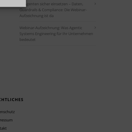
KI-Agenten sicher einsetzen – Daten,
Guardrails & Compliance: Die Webinar-
Aufzeichnung ist da
Webinar-Aufzeichnung: Was Agentic
Systems Engineering für Ihr Unternehmen
bedeutet
CHTLICHES
enschutz
ressum
takt