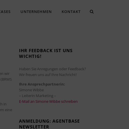
CASES
UNTERNEHMEN
KONTAKT
IHR FEEDBACK IST UNS
WICHTIG!
Haben Sie Anregungen oder Feedback?
en wir
Wir freuen uns auf Ihre Nachricht!
t (BRMS
Ihre Ansprechpartnerin:
Simone Wibbe
– Leiterin Marketing –
E-Mail an Simone Wibbe schreiben
h in
em eine
ANMELDUNG: AGENTBASE
NEWSLETTER