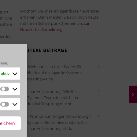
Möchten Sie unseren agentbase Newsletter
riert
erhalten? Dann melden Sie sich noch heute
mmliche
mit Ihren Schwerpunktthemen an:
zur
sichere
Newsletter-Anmeldung
werden.
 Red Hat
WEITERE BEITRÄGE
inien
.
Vier Webinare, ein roter Faden: Ein
tionen
Rückblick auf die Agentic-Systems-
aktiv
Engineering-Reihe
al 2018
Webinar-Aufzeichnung: Wie Ihr
Statistiken
OutSystems-Team den nächsten
Produktivitätssprung macht
Marketing
ehen
Vom Prompt zur fertigen Anwendung –
OutSystems Mentor live erleben: Die
peichern
Webinar-Aufzeichnung ist da