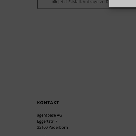
Jetzt E-Mail-Anfrage zu Red Hat Lösu
KONTAKT
agentbase AG
Eggertstr. 7
33100 Paderborn