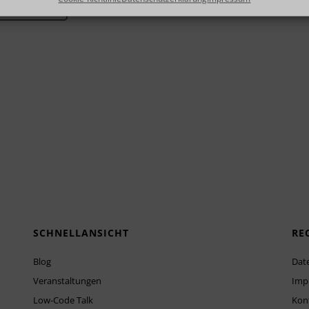
ngen senden
SCHNELLANSICHT
RE
Blog
Dat
Veranstaltungen
Imp
Low-Code Talk
Kon