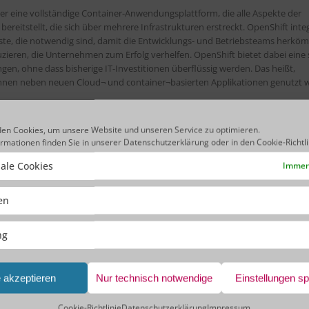
er eine vollständige Container-Anwendungsplattform, die alle Aspekte der
eitstellt, die sich über mehrere Infrastrukturen erstreckt. OpenShift integ
enste, die notwendig sind, damit die Entwicklungs- und Betriebsteams herkö
ren, die Unternehmen zum Erfolg verhelfen. OpenShift bietet dabei eine 
ngen, ohne dass bisherige IT-Investitionen überflüssig werden. Das heißt,
önnen neben neuen Cloud¬ und container¬basierten Applikationen genutzt 
t immer öfter aus dieser Plattform zu entwickeln. weitere Informationen zu
en Cookies, um unsere Website und unseren Service zu optimieren.
ormationen finden Sie in unserer
Datenschutzerklärung
oder in den
Cookie-Richtl
d es eine neue Version der bewährten BPM Plattform geben. Ersten Informa
ale Cookies
Immer 
I geben – wir sind gespannt!
ken
nur beim Namen. Aus „Red Hat JBoss BPM Suite“ wird ab dem zweiten Quart
die für unsere Kunden immer mehr an Bedeutung gewinnende Lösung BRMS
unter der Bezeichnung „Red Hat Decision Manager“ (RHDM) angeboten.
ng
ung Ihrer Automatisierungsprojekte mit diesen tollen Tools zur Seite zu st
en Schritt in Richtung Zukunft zu machen.
e akzeptieren
Nur technisch notwendige
Einstellungen s
Cookie-Richtlinie
Datenschutzerklärung
Impressum