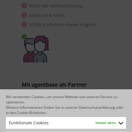
Risiko der Nichtumsetzung
Zeitdruck & Stress
20.000 € jährliche Kosten möglich
Mit agentbase als Partner
Wir verwenden Cookies, um unsere Website und unseren Service zu
Sofort startklar durch Early Access
optimieren.
Weitere Informationen finden Sie in unserer
Datenschutzerklärung
oder
Erfahrung
in den
Cookie-Richtlinien
.
Best Practices von Anfang an
Funktionale Cookies
Immer aktiv
Produktivsetzung bis 31.12.