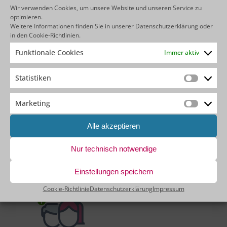
Wir verwenden Cookies, um unsere Website und unseren Service zu
optimieren.
Weitere Informationen finden Sie in unserer
Datenschutzerklärung
oder
in den
Cookie-Richtlinien
.
Funktionale Cookies
Immer aktiv
Statistiken
Statistik
Ohne Partner
Marketing
Marketin
Lange Einarbeitungszeit
Alle akzeptieren
Trial & Error Ansatz
Risiko der Nichtumsetzung
Nur technisch notwendige
Zeitdruck & Stress
Einstellungen speichern
20.000 € jährliche Kosten möglich
Cookie-Richtlinie
Datenschutzerklärung
Impressum