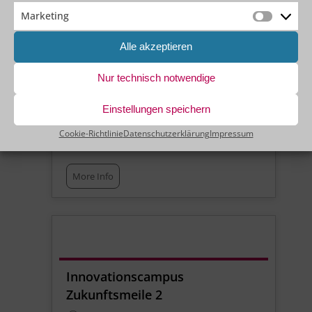
Marketing
Marketin
Alle akzeptieren
Hyprid [Paderborn & Virtuell]
Nur technisch notwendige
Eggertstraße 7
Paderborn
Einstellungen speichern
33100
Cookie-Richtlinie
Datenschutzerklärung
Impressum
No upcoming events
More Info
Innovationscampus
Zukunftsmeile 2