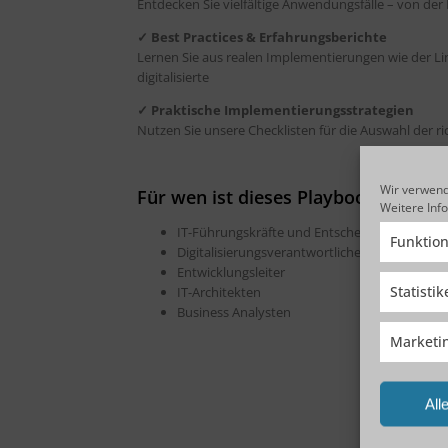
Entdecken Sie vielfältige Anwendungsfälle – von de
✓ Best Practices & Erfahrungsberichte
Lernen Sie aus realen Implementierungen wie der Li
digitalisierte
✓ Praktische Implementierungsstrategien
Nutzen Sie unsere Checklisten für die Auswahl der ri
Wir verwend
Für wen ist dieses Playbook wertvol
Weitere Inf
IT-Führungskräfte und Entscheider
Funktion
Digitalisierungsverantwortliche
Entwicklungsleiter
Statisti
IT-Architekten
Business Analysten
Marketi
All