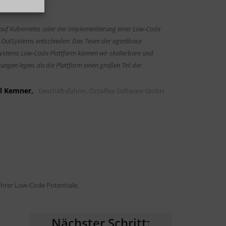
r auf Kubernetes oder der Implementierung einer Low-Code
rm OutSystems entschieden. Das Team der agentbase
tSystems Low-Code Plattform können wir skalierbare und
gen legen, da die Plattform einen großen Teil der
l Kemner,
Geschäftsführer, Octoflex Software GmbH
Ihrer Low-Code Potentiale.
Nächster Schritt: