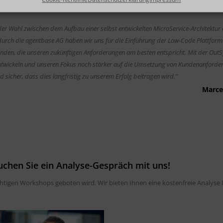
der Wahl zwischen dem Aufbau einer selbst entwickelten MicroService-Architektu
durch die agentbase AG haben wir uns für die Einführung der Low-Code Plattfo
 finden, die unseren zukünftigen Anforderungen am besten entspricht. Mit der Ou
twickeln und unseren Fokus noch stärker auf die Umsetzung von Kundenanforderun
nd sicher, dass dies langfristig zu unserem Erfolg beitragen wird."
Marce
uchen Sie ein Analyse-Gespräch mit uns!
chtigen Workshops geboten wird. Wir bieten Ihnen eine kostenfreie Analyse 