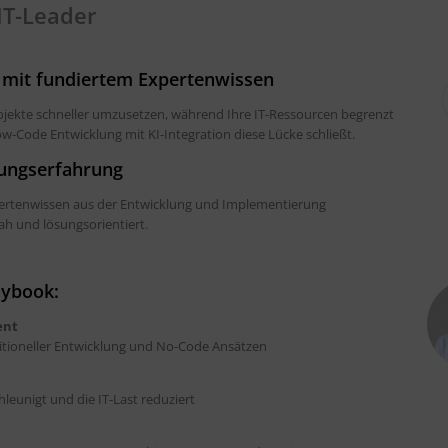
IT-Leader
ng mit fundiertem Expertenwissen
rojekte schneller umzusetzen, während Ihre IT-Ressourcen begrenzt
Low-Code Entwicklung mit KI-Integration diese Lücke schließt.
lungserfahrung
xpertenwissen aus der Entwicklung und Implementierung
h und lösungsorientiert.
aybook:
ent
ditioneller Entwicklung und No-Code Ansätzen
leunigt und die IT-Last reduziert