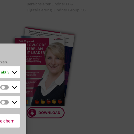
Bereichsleiter Lindner IT &
Digitalisierung, Lindner Group KG
inien
.
aktiv
Statistiken
Marketing
peichern