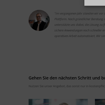
"Im vergangenen Jahr standen wir vor 
Plattform. Nach gründlicher Beratung 
unterstützte uns dabei, die Lösung zu
sichere Anwendungen noch schneller en
operativen Arbeit automatisiert. Wir si
Gehen Sie den nächsten Schritt und b
Nutzen Sie unser Angebot, das sonst nur in kostenpfli