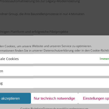
r Prozessautomatisierung bis zur Legacy-Modernisierung
ndner Group, die ihre Baustellenprozesse in nur 4 Monaten
chtigen Plattform und erfolgreiche Pilotprojekte
en Cookies, um unsere Website und unseren Service zu optimieren.
l?
ormationen finden Sie in unserer
Datenschutzerklärung
oder in den
Cookie-Richtl
ale Cookies
Immer 
ken
ng
e akzeptieren
Nur technisch notwendige
Einstellungen s
Cookie-Richtlinie
Datenschutzerklärung
Impressum