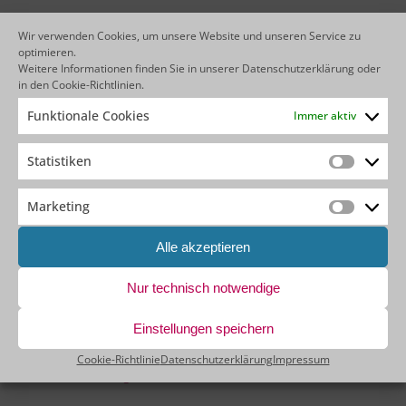
Wir verwenden Cookies, um unsere Website und unseren Service zu
optimieren.
IHR FEEDBACK IST UNS WICHTIG!
Weitere Informationen finden Sie in unserer
Datenschutzerklärung
oder
in den
Cookie-Richtlinien
.
Haben Sie Anregungen oder Feedback?
Funktionale Cookies
Immer aktiv
Wir freuen uns auf Ihre Nachricht!
Ihre Ansprechpartnerin:
Statistiken
Simone Wibbe
Statistik
– Leiterin Marketing –
E-Mail an Simone Wibbe schreiben
Marketing
Marketin
Alle akzeptieren
ANMELDUNG: AGENTBASE
NEWSLETTER
Nur technisch notwendige
Möchten Sie unseren agentbase Newsletter
Einstellungen speichern
erhalten? Dann melden Sie sich noch heute mit
Ihren Schwerpunktthemen an:
zur Newsletter-
Cookie-Richtlinie
Datenschutzerklärung
Impressum
Anmeldung