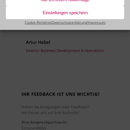
Einstellungen speichern
Cookie-Richtlinie
Datenschutzerklärung
Impressum
Artur Habel
Director Business Development & Operations
IHR FEEDBACK IST UNS WICHTIG!
Haben Sie Anregungen oder Feedback?
Wir freuen uns auf Ihre Nachricht!
Ihre Ansprechpartnerin:
Simone Wibbe