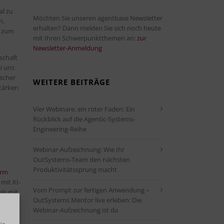
al zu
Möchten Sie unseren agentbase Newsletter
n.
erhalten? Dann melden Sie sich noch heute
m zum
mit Ihren Schwerpunktthemen an:
zur
Newsletter-Anmeldung
schaft
ei uns
ischer
WEITERE BEITRÄGE
Stärken
Vier Webinare, ein roter Faden: Ein
Rückblick auf die Agentic-Systems-
Engineering-Reihe
Webinar-Aufzeichnung: Wie Ihr
OutSystems-Team den nächsten
Produktivitätssprung macht
orm
 mit KI-
Vom Prompt zur fertigen Anwendung –
ls mit
OutSystems Mentor live erleben: Die
Webinar-Aufzeichnung ist da
ene
ie-