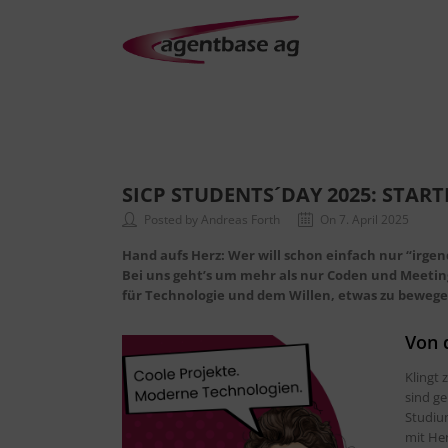
SICP STUDENTS´DAY 2025: START
Posted by Andreas Forth
On 7. April 2025
Hand aufs Herz: Wer will schon einfach nur “irgend
Bei uns geht’s um mehr als nur Coden und Meetin
für Technologie und dem Willen, etwas zu bewege
Von d
Klingt 
sind g
Studium
mit Her