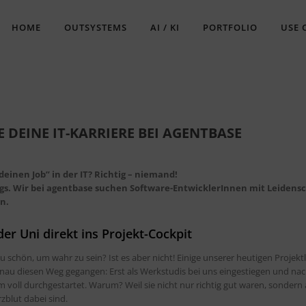
HOME
OUTSYSTEMS
AI / KI
PORTFOLIO
USE 
E DEINE IT-KARRIERE BEI AGENTBASE
einen Job” in der IT? Richtig – niemand!
gs. Wir bei agentbase suchen Software-EntwicklerInnen mit Leidens
n.
er Uni direkt ins Projekt-Cockpit
zu schön, um wahr zu sein? Ist es aber nicht! Einige unserer heutigen Projektl
enau diesen Weg gegangen: Erst als Werkstudis bei uns eingestiegen und n
 voll durchgestartet. Warum? Weil sie nicht nur richtig gut waren, sondern
zblut dabei sind.