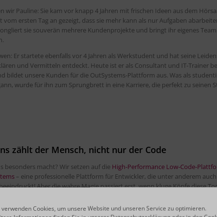
 wir Pauline: Sie kam vor knapp 4 Jahren mit frischen Ideen aus dem Hörsa
t vom ersten Tag an gezeigt, dass sie mehr kann als nur Aufgaben abarbeite
jongliert sie souverän mehrere Kundenprojekte und bringt ihr eigenes Tea
n.
en: Er startete ebenfalls vor 4 Jahren als Werkstudent und hat seine Leiden
klären und Vermitteln entdeckt. Heute ist er als Consultant und IT-Trainer b
nd bildet unsere Kunden für die OutSystems-Plattform aus. Was als student
ann, wurde für ihn zum Sprungbrett in eine Karriere, die perfekt zu seinen 
uns zählt der Mensch, nicht nur der Code
s besonders macht? Wir setzen auf die
High-Performance Low-Code-Plattf
stems
– eine professionelle Plattform für Entwickler, die unter anderem auch
eeindruckt! Aber die wahre Magie passiert erst, wenn kluge Köpfe diese Too
üllen.
 verwenden Cookies, um unsere Website und unseren Service zu optimieren.
lst nicht nur programmieren, sondern Verantwortung übernehmen und eig
tere Informationen finden Sie in unserer
Datenschutzerklärung
oder in den
Cook