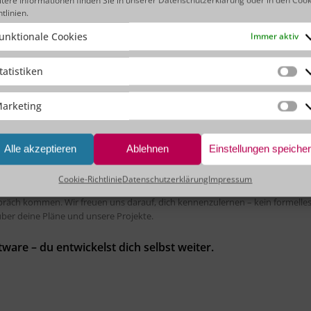
inbringen? Bei uns kannst du das!
htlinien
.
erne tief in die Technik eintauchst oder lieber das große Ganze im Blick behä
unktionale Cookies
Immer aktiv
nden zusammen deinen Weg.
tatistiken
Sta
arketing
 der Softwareentwicklung und im Projektmanagement
zu besetzen. Bei uns 
Ma
 echten Kunden kennen.
Alle akzeptieren
Ablehnen
Einstellungen speiche
Cookie-Richtlinie
Datenschutzerklärung
Impressum
ukunftsmeile 2 in Paderborn
und besuche uns an unserem Stand! Dort kann
räch kommen. Wir freuen uns darauf, dich kennenzulernen – kein formelle
ber deine Pläne und unsere Projekte.
ware – du entwickelst dich selbst weiter.