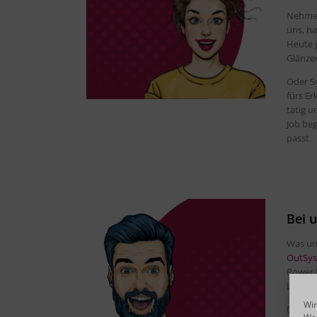
Nehmen
uns, ha
Heute 
Glänze
Oder Sw
fürs Er
tätig u
Job beg
passt.
Bei 
Was un
OutSy
Power b
Leben f
Wir
Du wil
Wei