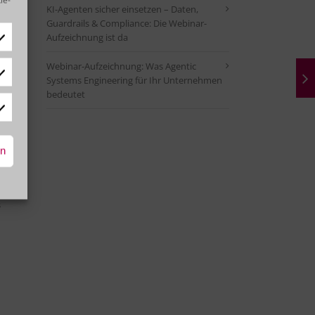
KI-Agenten sicher einsetzen – Daten,
Guardrails & Compliance: Die Webinar-
ltst –
Aufzeichnung ist da
Webinar-Aufzeichnung: Was Agentic
tistiken
Systems Engineering für Ihr Unternehmen
bedeutet
lernst
rketing
rn
st du
s