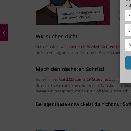
Ideen e
Ric
Ob du g
F
wir fi
S
Wir suchen dich!
M
Aktuell haben wir
spannende Werkstudentenstellen in
du von Anfang an die professionelle Projektarbeit mit
Mach den nächsten Schritt!
Komm am
6. Mai 2025 zum SICP Students Day in der Z
direkt mit Swen und anderen Teammitgliedern ins Gesp
Bewerbungsgespräch, sondern ein offener Austausch ü
Bei agentbase entwickelst du nicht nur Soft