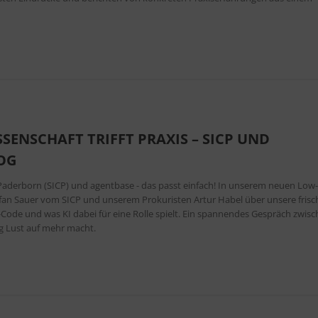
SENSCHAFT TRIFFT PRAXIS – SICP UND
OG
aderborn (SICP) und agentbase - das passt einfach! In unserem neuen Low
tefan Sauer vom SICP und unserem Prokuristen Artur Habel über unsere frisc
Code und was KI dabei für eine Rolle spielt. Ein spannendes Gespräch zwis
ig Lust auf mehr macht.