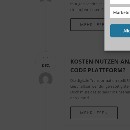
mutigen Schritt, seine Entwicklung
einem Jahr. Lesen Sie, welche ent
Marketi
MEHR LESEN
All
11
KOSTEN-NUTZEN-ANA
DEZ.
CODE PLATTFORM?
Die digitale Transformation stel
Geschäftsanwendungen stetig steig
Doch muss das so sein? In unsere
den Grund.
MEHR LESEN