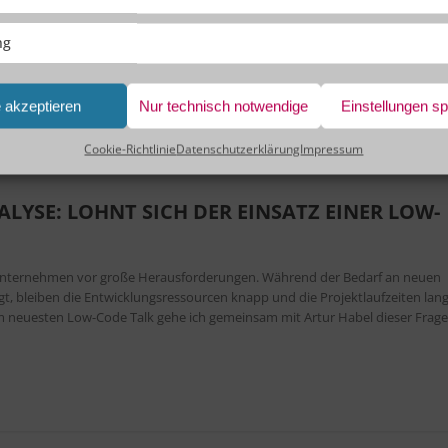
sstrategie radikal zu überdenken – und erreichte sein Ziel in nur 3 Monaten 
scheidenden Faktoren diesen außergewöhnlichen Erfolg möglich machten.
ng
e akzeptieren
Nur technisch notwendige
Einstellungen s
Cookie-Richtlinie
Datenschutzerklärung
Impressum
LYSE: LOHNT SICH DER EINSATZ EINER LOW-
lt Unternehmen vor große Herausforderungen. Während der Bedarf an neuen
t, bleiben die Entwicklungsressourcen knapp und die Projektlaufzeiten lang
m neuesten Low-Code Talk gehe ich gemeinsam mit Artur Habel dieser Frage