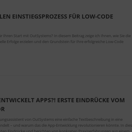
ALEN EINSTIEGSPROZESS FÜR LOW-CODE
ür Ihren Start mit OutSystems? In diesem Beitrag zeige ich Ihnen, wie Sie die
nelle Erfolge erzielen und den Grundstein für Ihre erfolgreiche Low-Code
 ENTWICKELT APPS?! ERSTE EINDRÜCKE VOM
OR
lungsassistent von OutSystems eine einfache Textbeschreibung in eine
delt – und warum das die App-Entwicklung revolutionieren könnte. In die
rsten Eindrücke und berichten von konkreten Praxiserfahrungen aus einem