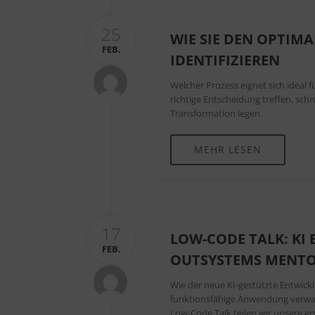
25
WIE SIE DEN OPTIM
FEB.
IDENTIFIZIEREN
Welcher Prozess eignet sich ideal f
richtige Entscheidung treffen, sch
Transformation legen.
MEHR LESEN
17
LOW-CODE TALK: KI
FEB.
OUTSYSTEMS MENT
Wie der neue KI-gestützte Entwick
funktionsfähige Anwendung verwan
Low-Code Talk teilen wir unsere e