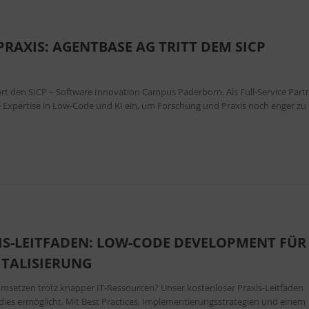
RAXIS: AGENTBASE AG TRITT DEM SICP
ort den SICP – Software Innovation Campus Paderborn. Als Full-Service Part
 Expertise in Low-Code und KI ein, um Forschung und Praxis noch enger zu
IS-LEITFADEN: LOW-CODE DEVELOPMENT FÜR
ITALISIERUNG
 umsetzen trotz knapper IT-Ressourcen? Unser kostenloser Praxis-Leitfaden
ies ermöglicht. Mit Best Practices, Implementierungsstrategien und einem