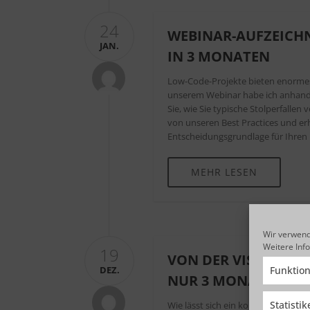
24
WEBINAR-AUFZEICHN
JAN.
IN 3 MONATEN
Low-Code-Projekte bieten enormes P
unserem Webinar habe ich anhand e
Sie, wie Sie typische Stolperfallen
von unseren Best Practices und er
Entscheidungsgrundlage für Ihren
MEHR LESEN
Wir verwend
Weitere Inf
19
VON DER VISION ZU
DEZ.
Funktion
NUR 3 MONATEN
Statisti
Wie lässt sich ein komplexes IT-Pr