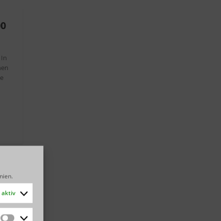
00
 In
nen
ie
inien
.
aktiv