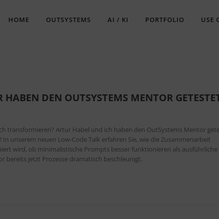
HOME
OUTSYSTEMS
AI / KI
PORTFOLIO
USE 
R HABEN DEN OUTSYSTEMS MENTOR GETESTET
ich transformieren? Artur Habel und ich haben den OutSystems Mentor get
! In unserem neuen Low-Code Talk erfahren Sie, wie die Zusammenarbeit
ert wird, ob minimalistische Prompts besser funktionieren als ausführliche
r bereits jetzt Prozesse dramatisch beschleunigt.