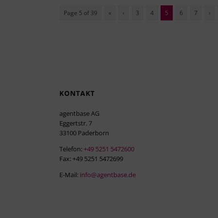
Page 5 of 39
«
‹
3
4
5
6
7
›
KONTAKT
agentbase AG
Eggertstr. 7
33100 Paderborn
Telefon:
+49 5251 5472600
Fax: +49 5251 5472699
E-Mail:
info@agentbase.de