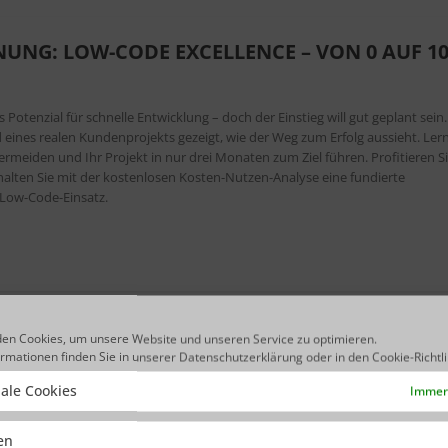
UNG: LOW-CODE EXCELLENCE – VON 0 AUF 1
otenzial für schnelle Entwicklung – doch der Einstieg will gut geplant sein.
ines realen Kundenprojekts gezeigt, wie der Weg zum Erfolg aussieht. Ler
 vermeiden und Ihr Projekt in nur drei Monaten zum Ziel führen. Profitieren S
halten Sie mit der kostenlosen Kosten-Nutzen-Analyse eine fundierte
 Low-Code-Einsatz.
en Cookies, um unsere Website und unseren Service zu optimieren.
ormationen finden Sie in unserer
Datenschutzerklärung
oder in den
Cookie-Richtl
R REALITÄT: LOW-CODE TRANSFORMATION IN
ale Cookies
Immer 
ken
ojekt in nur einem Viertel der üblichen Zeit umsetzen? Ein Kunde wagte den