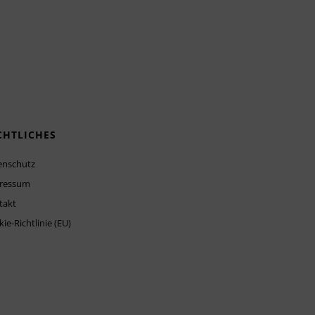
CHTLICHES
enschutz
ressum
takt
ie-Richtlinie (EU)