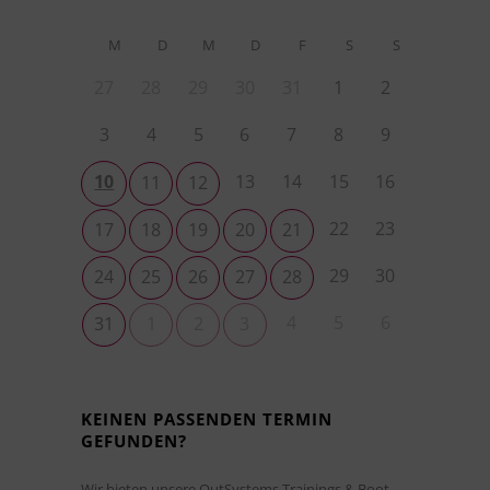
M
D
M
D
F
S
S
27
28
29
30
31
1
2
3
4
5
6
7
8
9
10
13
14
15
16
11
12
22
23
17
18
19
20
21
29
30
24
25
26
27
28
4
5
6
31
1
2
3
KEINEN PASSENDEN TERMIN
GEFUNDEN?
Wir bieten unsere OutSystems Trainings & Boot