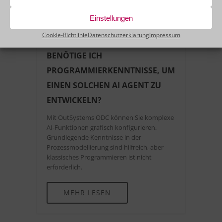
Einstellungen
Cookie-Richtlinie
Datenschutzerklärung
Impressum
BENÖTIGE ICH
PROGRAMMIERKENNTNISSE, UM
EINEN SOLCHEN AI AGENT ZU
ENTWICKELN?
Mit OutSystems ODC können Sie komplexe
AI-Funktionen grafisch konfigurieren.
Grundlegende Kenntnisse in der
Prozessmodellierung sind hilfreich, aber
klassisches Programmieren ist nicht
erforderlich.
MEHR LESEN