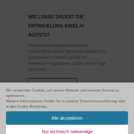
WIE LANGE DAUERT DIE
ENTWICKLUNG EINES AI
AGENTS?
Eine funktionsfähige Lösung kann
tatsächlich in einem Tag erstellt werden. Für
komplexere Anwendungsfälle mit
mehreren Integrationen sollten Sie 2-3 Tage
einplanen.
MEHR LESEN
Wir verwenden Cookies, um unsere Website und unseren Service zu
optimieren.
Weitere Informationen finden Sie in unserer
Datenschutzerklärung
oder
in den
Cookie-Richtlinien
.
Alle akzeptieren
18
JULI
Nur technisch notwendige