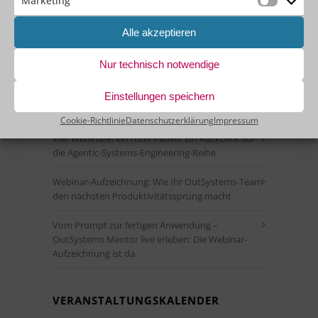
Marketing
Marketin
Alle akzeptieren
Nur technisch notwendige
Einstellungen speichern
AGENTBASE BLOG
Cookie-Richtlinie
Datenschutzerklärung
Impressum
Vier Webinare, ein roter Faden: Ein Rückblick auf
die Agentic-Systems-Engineering-Reihe
Webinar-Aufzeichnung: Wie Ihr OutSystems-Team
den nächsten Produktivitätssprung macht
Vom Prompt zur fertigen Anwendung –
OutSystems Mentor live erleben: Die Webinar-
Aufzeichnung ist da
VERANSTALTUNGSKALENDER