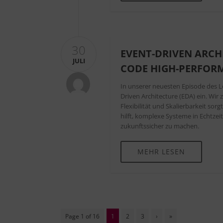
30
EVENT-DRIVEN ARCH
JULI
CODE HIGH-PERFOR
In unserer neuesten Episode des L
Driven Architecture (EDA) ein. Wi
Flexibilität und Skalierbarkeit so
hilft, komplexe Systeme in Echtzei
zukunftssicher zu machen.
MEHR LESEN
Page 1 of 16
1
2
3
›
»