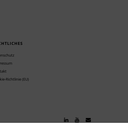
CHTLICHES
enschutz
ressum
takt
ie-Richtlinie (EU)