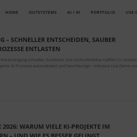
HOME
OUTSYSTEMS
AI / KI
PORTFOLIO
USE 
G – SCHNELLER ENTSCHEIDEN, SAUBER
ROZESSE ENTLASTEN
 Wareneingang schneller, fundierter und nachvollziehbar treffen? In unser
Agentic AI Prozesse automatisiert und beschleunigt – inklusive Live-Demo un
 2026: WARUM VIELE KI-PROJEKTE IM
RN – UND WIE ES BESSER GELINGT