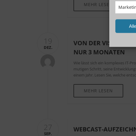
MEHR LESEN
Marketi
All
19
VON DER VISION ZU
DEZ.
NUR 3 MONATEN
Wie lässt sich ein komplexes IT-Pr
mutigen Schritt, seine Entwicklung
einem Jahr. Lesen Sie, welche ent
MEHR LESEN
27
WEBCAST-AUFZEICHN
SEP.