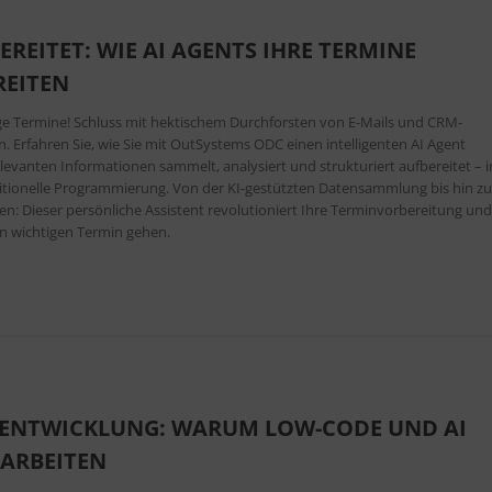
REITET: WIE AI AGENTS IHRE TERMINE
REITEN
ige Termine! Schluss mit hektischem Durchforsten von E-Mails und CRM-
Erfahren Sie, wie Sie mit OutSystems ODC einen intelligenten AI Agent
elevanten Informationen sammelt, analysiert und strukturiert aufbereitet – i
itionelle Programmierung. Von der KI-gestützten Datensammlung bis hin z
 Dieser persönliche Assistent revolutioniert Ihre Terminvorbereitung un
den wichtigen Termin gehen.
REENTWICKLUNG: WARUM LOW-CODE UND AI
ARBEITEN