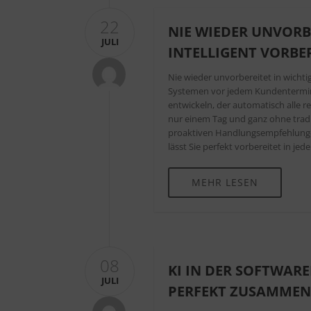
22
NIE WIEDER UNVORBE
JULI
INTELLIGENT VORBE
Nie wieder unvorbereitet in wicht
Systemen vor jedem Kundentermin. 
entwickeln, der automatisch alle r
nur einem Tag und ganz ohne trad
proaktiven Handlungsempfehlungen:
lässt Sie perfekt vorbereitet in je
MEHR LESEN
08
KI IN DER SOFTWA
JULI
PERFEKT ZUSAMMEN