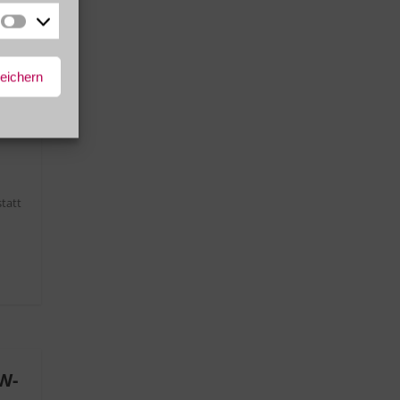
Marketing
peichern
statt
W-