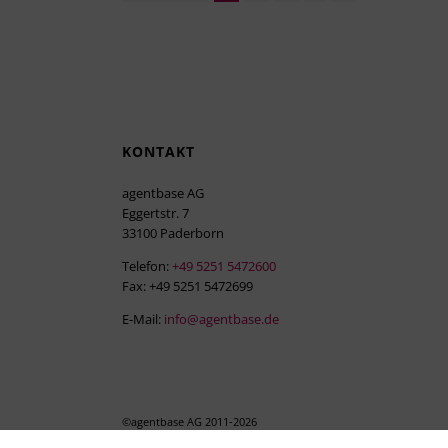
KONTAKT
agentbase AG
Eggertstr. 7
33100 Paderborn
Telefon:
+49 5251 5472600
Fax: +49 5251 5472699
E-Mail:
info@agentbase.de
©agentbase AG 2011-
2026