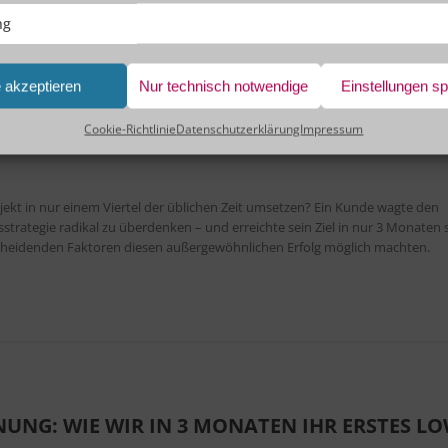
ng
e akzeptieren
Nur technisch notwendige
Einstellungen s
Cookie-Richtlinie
Datenschutzerklärung
Impressum
R REALITÄT: LOW-CODE TRANSFORMATION IN
ojekt in nur einem Viertel der üblichen Zeit umsetzen? Ein Kunde wagte den
sstrategie radikal zu überdenken – und erreichte sein Ziel in nur 3 Monaten 
scheidenden Faktoren diesen außergewöhnlichen Erfolg möglich machten.
UNG: WIE WIR IN 3 MONATEN IHR ERSTES LO