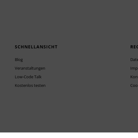
SCHNELLANSICHT
RE
Blog
Dat
Veranstaltungen
Imp
Low-Code Talk
Kon
Kostenlos testen
Cook