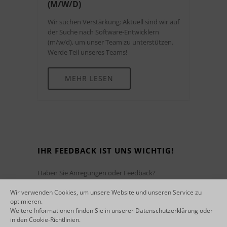
(M/W/D)
Wir suchen Verstärkung: Aktuell sind wir auf
der Suche nach Software-Entwicklern
(m/w/d), um unser Team zu unterstützen.
Werde Teil unseres Teams!
MEHR LESEN
IHR FEEDBACK IST UNS WICHTIG!
Haben Sie Anregungen oder Feedback?
Wir freuen uns auf Ihre Nachricht!
Wir verwenden Cookies, um unsere Website und unseren Service zu
Ihre Ansprechpartnerin:
optimieren.
Simone Wibbe
Weitere Informationen finden Sie in unserer
Datenschutzerklärung
oder
in den
Cookie-Richtlinien
.
– Leiterin Marketing –