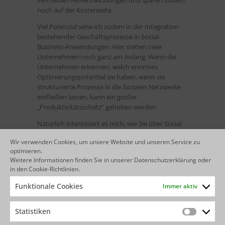
vermeiden Fehlentwicklungen und sparen zudem
noch auf der Kostenseite.
Viel Potenzial sehe ich zudem in der Integration
bestehender Geschäftsprozesse in Social-
Business-Anwendungen. Hier stehen viele
Unternehmen noch ganz am Anfang. Wenn die
Unternehmen erkennen, welch enormes
Optimierungspotential sie haben, wenn sie
strukturierte Prozesse in die Sozialen Netzwerke
einfließen lassen, kann ein großer
„Produktivitätsschatz“ gehoben werden.
Natürlich interessiert es mich, wie Sie über Social
Software und ihren Einsatz im
Wir verwenden Cookies, um unsere Website und unseren Service zu
Unternehmenskontext denken. Welche
optimieren.
Erfahrungen haben Sie damit gemacht? Oder
Weitere Informationen finden Sie in unserer
Datenschutzerklärung
oder
anders gefragt, wenn Sie diesen Schritt noch nicht
in den
Cookie-Richtlinien
.
„gewagt“ haben, was hält Sie davon ab?
Funktionale Cookies
Immer aktiv
Jetzt E-Mail an Andreas Forth
Statistiken
Statistik
senden