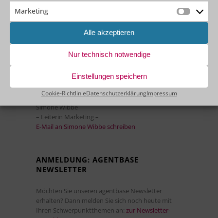
Marketing
Marketin
Alle akzeptieren
IHR FEEDBACK IST UNS WICHTIG!
Nur technisch notwendige
Haben Sie Anregungen oder Feedback?
Einstellungen speichern
Wir freuen uns auf Ihre Nachricht!
Cookie-Richtlinie
Datenschutzerklärung
Impressum
Ihre Ansprechpartnerin:
Simone Wibbe
– Leiterin Marketing –
E-Mail an Simone Wibbe schreiben
ANMELDUNG: AGENTBASE
NEWSLETTER
Möchten Sie unseren agentbase Newsletter
erhalten? Dann melden Sie sich noch heute mit
Ihren Schwerpunktthemen an:
zur Newsletter-