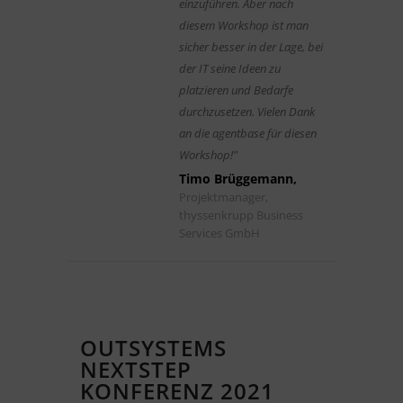
einzuführen. Aber nach
diesem Workshop ist man
sicher besser in der Lage, bei
der IT seine Ideen zu
platzieren und Bedarfe
durchzusetzen. Vielen Dank
an die agentbase für diesen
Workshop!"
Timo Brüggemann,
Projektmanager,
thyssenkrupp Business
Services GmbH
OUTSYSTEMS
NEXTSTEP
KONFERENZ 2021