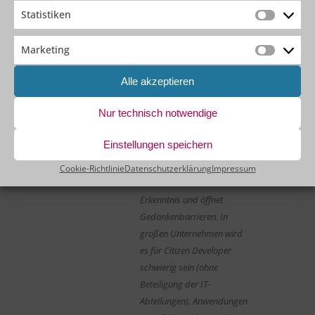
besser Low-Coding
Statistiken
Statistik
gegenüber klassischer
Programmierung ist. Klar ist
Marketing
Marketin
aber: Es geht wirklich
Alle akzeptieren
schnell. Und jeder, der etwas
„vorbelastet“ und
Nur technisch notwendige
interessiert ist, kann an
einem Tag seine erste Web-
Einstellungen speichern
App und seine erste Mobile-
App programmieren. Das ist
Cookie-Richtlinie
Datenschutzerklärung
Impressum
eine beeindruckende
Erkenntnis und öffnet
Gedankenbarrieren. In
großen Unternehmen wird
es für Citizen Developer
schwierig sein (ohne
Beteiligung der IT-
Abteilungen), Anwendungen