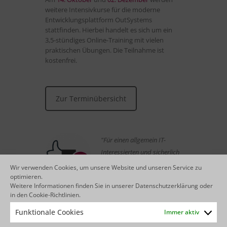
weitere Intensivkurse für die moderne
Entwicklungsplattform OutSystems
stattfinden. Hierbei handelt es sich um ein
3,5-stündiges Online-Training mit vielen
praktischen Übungen. Die Teilnahme ist
kostenfrei.
Zur Terminübersicht
"Für einen allgemein IT-
Interessierten und sicherlich
fortgeschrittenen Nutzer war
Wir verwenden Cookies, um unsere Website und unseren Service zu
der Workshop ein sehr gute
optimieren.
Weitere Informationen finden Sie in unserer
Datenschutzerklärung
oder
Gelegenheit, zu verstehen
in den
Cookie-Richtlinien
.
wofür Low-Code wirklich
Funktionale Cookies
Immer aktiv
steht. Ich habe keinen
Vergleich wie viel schneller/