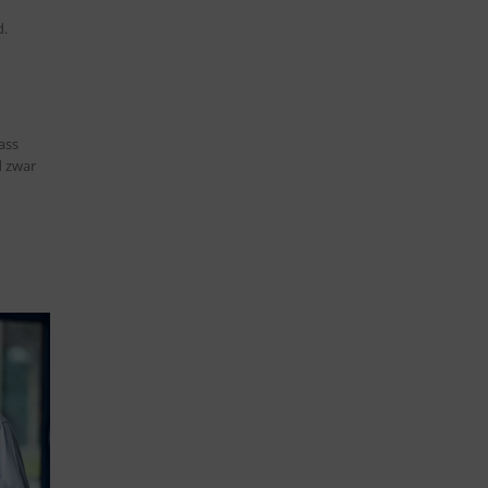
d.
ass
d zwar