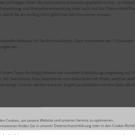
e und zeigen Ihnen die OutSystems Entwicklungsplattform live – je Webcas
Entwicklung, mal Webseitenentwicklung oder auch mal das Thema Workflow
damit Sie am Anfang nicht gleich viel Zeit investieren müssen.
dividuellen Webcast für Sie durchzuführen. Dann investieren wir 1-2 Stunden
ungen ein.
d Ihrem Team die Möglichkeiten der visuellen Entwicklungsumgebung auf. F
nen. Wir betrachten, bzw. besprechen und diskutieren mit Ihnen, welchen Me
 bringt. Und wir werden konkret. Es geht ja schließlich um ihre Ziele, die 
immer erleben: Es juckt einem in den Fingern – also zumindest den Entwickl
en Cookies, um unsere Website und unseren Service zu optimieren.
en. Gerne! Besuchen Sie einen unserer Jump Start Workshops. Entdecken Sie,
ormationen finden Sie in unserer
Datenschutzerklärung
oder in den
Cookie-Richtl
ntreiben können. In dieser kostenlosen, eintägigen Schulung erhalten Sie e