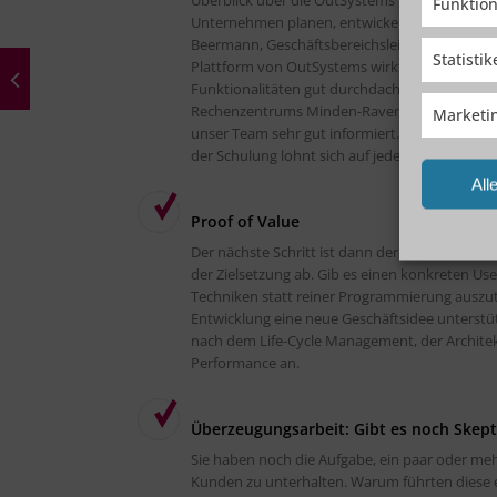
Überblick über die OutSystems Low-Code-Platt
Funktion
Unternehmen planen, entwickeln, ändern, bere
Beermann, Geschäftsbereichsleiter Software
Statisti
Plattform von OutSystems wirkt bereits in den
Funktionalitäten gut durchdacht. Diese Erfa
Rechenzentrums Minden-Ravensberg/Lippe (krz) 
Marketi
unser Team sehr gut informiert. Der Gesamtei
der Schulung lohnt sich auf jeden Fall.“
All
Proof of Value
Der nächste Schritt ist dann der Proof of Value
der Zielsetzung ab. Gib es einen konkreten Us
Techniken statt reiner Programmierung auszut
Entwicklung eine neue Geschäftsidee unterstü
nach dem Life-Cycle Management, der Architekt
Performance an.
Überzeugungsarbeit: Gibt es noch Skept
Sie haben noch die Aufgabe, ein paar oder meh
Kunden zu unterhalten. Warum führten diese ei