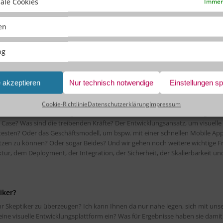
form. Im Training lernen Sie, wie Sie mit OutSystems Anwendungen für
ale Cookies
Immer 
itstellen und verwalten können. Und wir zitieren immer wieder gerne Herrn
entwickler, Kommunales Rechenzentrum Minden-Ravensberg/Lippe: „Die Lo
ken
 ersten Stunden der Nutzung sehr ausgereift. Aus unserer Sicht sind die
hrung machten wir als Software-Entwicklungsteam des Kommunalen
beim Jump Start Training in Frankfurt. Trotz der begrenzten Zeit, fühlte s
ng
ndruck nach einem Tag OutSystems Training ist durchweg positiv. Die Teiln
e akzeptieren
Nur technisch notwendige
Einstellungen s
Cookie-Richtlinie
Datenschutzerklärung
Impressum
 (PoV). Die Anzahl der Tage, die in so einen PoV investiert werden, hängt sta
e Case? Was sind die treibenden Kräfte? Der Entwicklungsansatz, um visuelle
esten? Oder das Geschäftsmodell, um bspw. mit einer schnellen Mobile Ap
tzen zu können? Oder sogar Beides? Und wir gehen noch weitere wichtige F
ur, dem Deployment, der Integration, der Sicherheit, der Skalierbarkeit un
iker?
r Skeptiker zu überzeugen? Ich kann Ihnen da nur nahe legen, sich mit uns
ne visuelle Entwicklungsplattform ein? Was für Ergebnisse haben sie damit 