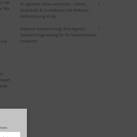
t mit
KI-Agenten sicher einsetzen – Daten,
. Wir
Guardrails & Compliance: Die Webinar-
Aufzeichnung ist da
Webinar-Aufzeichnung: Was Agentic
Systems Engineering für Ihr Unternehmen
bedeutet
 und
ür
hrwert
damit
ern
 wie Sie
inien
.
inen