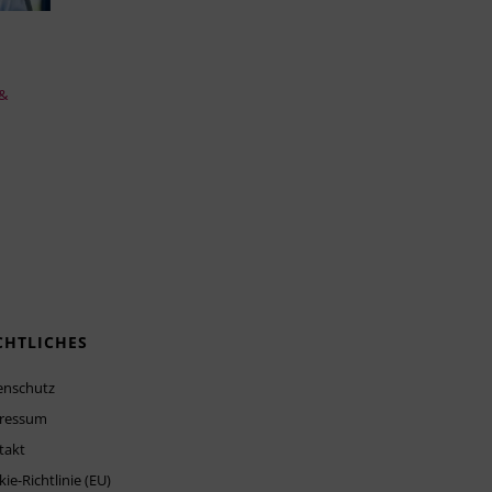
 &
CHTLICHES
enschutz
ressum
takt
ie-Richtlinie (EU)