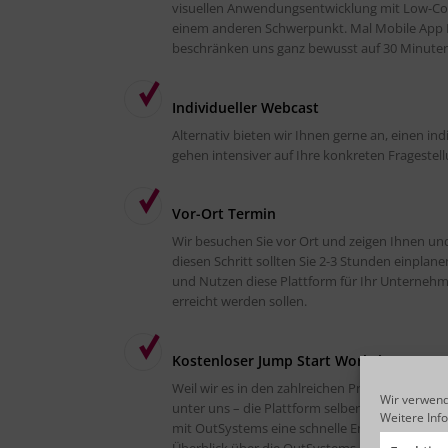
visuellen Anwendungsentwicklung mit Low-Cod
einem anderen Schwerpunkt. Mal Mobile App 
beschränken uns ganz bewusst auf 30 Minuten, 
Individueller Webcast
Alternativ bieten wir Ihnen gerne an, einen in
gehen intensiver auf Ihre konkreten Fragestell
Vor-Ort Termin
Wir besuchen Sie vor Ort und zeigen Ihnen un
diesen Schritt sollten Sie 2-3 Stunden einpla
und Nutzen diese Plattform für Ihr Unternehmen
erreicht werden sollen.
Kostenloser Jump Start Workshop
Weil wir es in den zahlreichen Präsentationen 
Wir verwend
unter uns – die Plattform selber auszuprobier
Weitere Inf
mit OutSystems eine schnelle Entwicklung vora