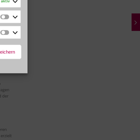
aktiv
w-Code
Statistiken
ich
Marketing
ahme an
peichern
rk von
p
ragen
d der
eren
erzielt