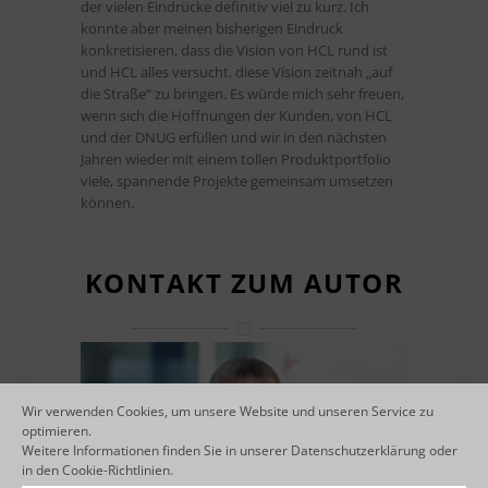
der vielen Eindrücke definitiv viel zu kurz. Ich
konnte aber meinen bisherigen Eindruck
konkretisieren, dass die Vision von HCL rund ist
und HCL alles versucht, diese Vision zeitnah „auf
die Straße“ zu bringen. Es würde mich sehr freuen,
wenn sich die Hoffnungen der Kunden, von HCL
und der DNUG erfüllen und wir in den nächsten
Jahren wieder mit einem tollen Produktportfolio
viele, spannende Projekte gemeinsam umsetzen
können.
KONTAKT ZUM AUTOR
Wir verwenden Cookies, um unsere Website und unseren Service zu
optimieren.
Weitere Informationen finden Sie in unserer
Datenschutzerklärung
oder
in den
Cookie-Richtlinien
.