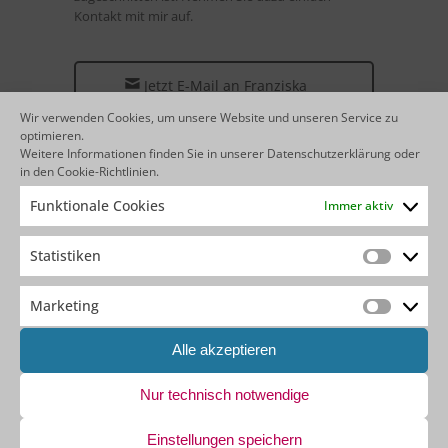
Kontakt mit mir auf.
Jetzt E-Mail an Franziska
Surmund senden
Wir verwenden Cookies, um unsere Website und unseren Service zu
optimieren.
Weitere Informationen finden Sie in unserer
Datenschutzerklärung
oder
in den
Cookie-Richtlinien
.
Funktionale Cookies
Immer aktiv
IHR FEEDBACK IST UNS WICHTIG!
Statistiken
Statistik
Haben Sie Anregungen oder Feedback?
Wir freuen uns auf Ihre Nachricht!
Marketing
Marketin
Ihre Ansprechpartnerin:
Simone Wibbe
Alle akzeptieren
– Leiterin Marketing –
E-Mail an Simone Wibbe schreiben
Nur technisch notwendige
Einstellungen speichern
ANMELDUNG: AGENTBASE