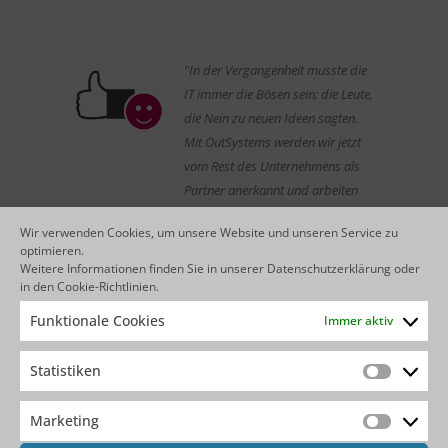
"In der Vergangenheit musste die
IT immer die Bösen sein; die Leute,
die Nein zu neuen Ideen sagten.
Mit OutSystems werden wir jetzt
vom Rest des Unternehmens als
Partner anerkannt und arbeiten
enger mit anderen Abteilungen
Wir verwenden Cookies, um unsere Website und unseren Service zu
zusammen, um unsere Kunden
optimieren.
schneller bedienen zu können".
Weitere Informationen finden Sie in unserer
Datenschutzerklärung
oder
in den
Cookie-Richtlinien
.
Andrew Buch Sampaio,
Funktionale Cookies
Immer aktiv
Direktor für Systemtechnik,
Prosegur
Statistiken
Statistik
Marketing
Marketin