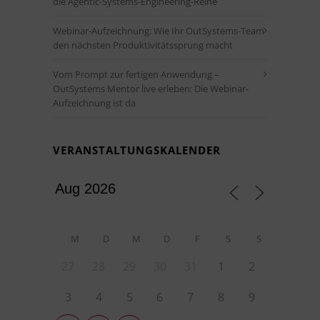
die Agentic-Systems-Engineering-Reihe
Webinar-Aufzeichnung: Wie Ihr OutSystems-Team
den nächsten Produktivitätssprung macht
Vom Prompt zur fertigen Anwendung –
OutSystems Mentor live erleben: Die Webinar-
Aufzeichnung ist da
VERANSTALTUNGSKALENDER
M
D
M
D
F
S
S
27
28
29
30
31
1
2
3
4
5
6
7
8
9