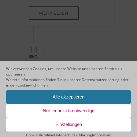
MEHR LESEN
14
OKT.
Wir verwenden Cookies, um unsere Website und unseren Service zu
optimieren.
Weitere Informationen finden Sie in unserer
Datenschutzerklärung
oder
in den
Cookie-Richtlinien
.
Alle akzeptieren
SMB-KAMPAGNE
Nur technisch notwendige
MEHR LESEN
Einstellungen
Cookie-Richtlinie
Datenschutzerklärung
Impressum