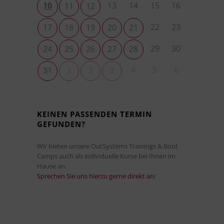
10
13
14
15
16
11
12
22
23
17
18
19
20
21
29
30
24
25
26
27
28
4
5
6
31
1
2
3
KEINEN PASSENDEN TERMIN
GEFUNDEN?
Wir bieten unsere OutSystems Trainings & Boot
Camps auch als individuelle Kurse bei Ihnen im
Hause an.
Sprechen Sie uns hierzu gerne direkt an
!